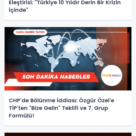
Eleştirisi: "Türkiye 10 Yıldır Derin Bir Krizin
İçinde"
CHP'de Bölünme İddiası: Özgür Özel'e
TİP'ten "Bize Gelin" Teklifi ve 7. Grup
Formülü!