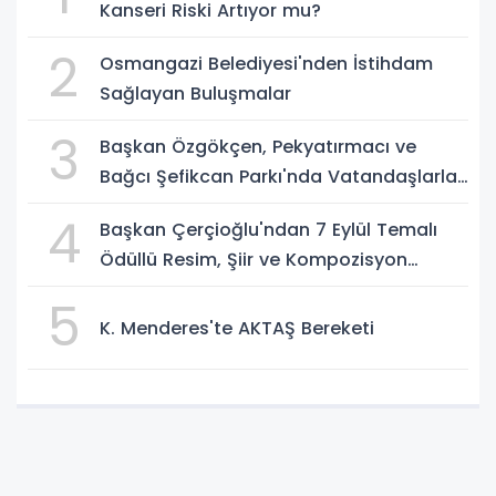
Kanseri Riski Artıyor mu?
2
Osmangazi Belediyesi'nden İstihdam
Sağlayan Buluşmalar
3
Başkan Özgökçen, Pekyatırmacı ve
Bağcı Şefikcan Parkı'nda Vatandaşlarla
Bir Araya Geldi
4
Başkan Çerçioğlu'ndan 7 Eylül Temalı
Ödüllü Resim, Şiir ve Kompozisyon
Yarışması
5
K. Menderes'te AKTAŞ Bereketi