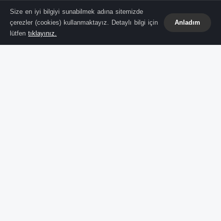
Size en iyi bilgiyi sunabilmek adına sitemizde
çerezler (cookies) kullanmaktayız. Detaylı bilgi için
Anladım
lütfen
tıklayınız.
İstanbul Büyükşehir Belediyesi
'ne yönelik
davanın 35'inci celsesinde
Ekrem İmamoğlu
kürsüye çıktı. Tutuklanmasının ve görevden
uzaklaştırılmasının ardından ilk kez bu kadar
kapsamlı bir savunma yapan İmamoğlu,
yargılandığı dosyaya dair çok ağır ifadeler
kullandı.
İşte
İmamoğlu
'nun tarihi savunmasından satır
başları:
"Hukuk Mücadelesini