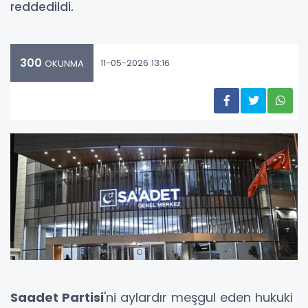
reddedildi.
300
11-05-2026 13:16
OKUNMA
Saadet Partisi
'ni aylardır meşgul eden hukuki