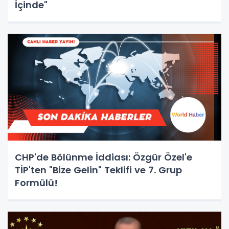
İçinde"
CHP'de Bölünme İddiası: Özgür Özel'e
TİP'ten "Bize Gelin" Teklifi ve 7. Grup
Formülü!