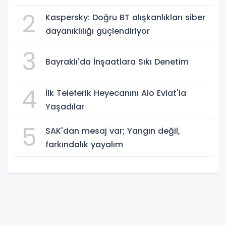
Ödenek ve Harcamalar, 2026
2
Kaspersky: Doğru BT alışkanlıkları siber
dayanıklılığı güçlendiriyor
3
Bayraklı'da İnşaatlara Sıkı Denetim
4
İlk Teleferik Heyecanını Alo Evlat'la
Yaşadılar
5
SAK'dan mesaj var; Yangın değil,
farkındalık yayalım