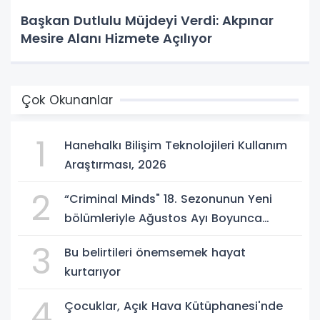
Başkan Dutlulu Müjdeyi Verdi: Akpınar
Mesire Alanı Hizmete Açılıyor
Çok Okunanlar
1
Hanehalkı Bilişim Teknolojileri Kullanım
Araştırması, 2026
2
“Criminal Minds" 18. Sezonunun Yeni
bölümleriyle Ağustos Ayı Boyunca
Perşembe Günleri 21.30'da FX
3
Bu belirtileri önemsemek hayat
Ekranlarında İzleyicilerle Buluşmaya
kurtarıyor
Devam Ediyor!
4
Çocuklar, Açık Hava Kütüphanesi'nde