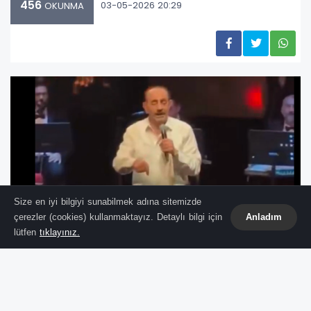
456
03-05-2026 20:29
OKUNMA
Size en iyi bilgiyi sunabilmek adına sitemizde
çerezler (cookies) kullanmaktayız. Detaylı bilgi için
Anladım
lütfen
tıklayınız.
Kayseri Büyükşehir Belediyesi, ünlü sanatçı
Mustafa Keser'in 15 Mayıs tarihinde Kadir Has
Kongre Merkezi'nde gerçekleştirmeyi planladığı