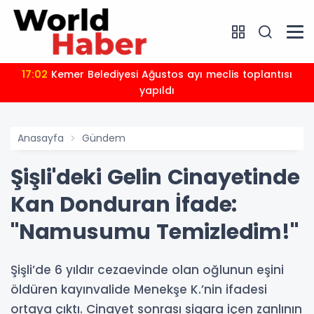
17:02
Kemer Belediyesi Ağustos ayı meclis toplantısı
yapıldı
Anasayfa
Gündem
Şişli'deki Gelin Cinayetinde
Kan Donduran İfade:
"Namusumu Temizledim!"
Şişli’de 6 yıldır cezaevinde olan oğlunun eşini
öldüren kayınvalide Menekşe K.’nin ifadesi
ortaya çıktı. Cinayet sonrası sigara içen zanlının