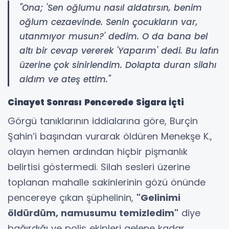
"Ona; 'Sen oğlumu nasıl aldatırsın, benim
oğlum cezaevinde. Senin çocukların var,
utanmıyor musun?' dedim. O da bana bel
altı bir cevap vererek 'Yaparım' dedi. Bu lafın
üzerine çok sinirlendim. Dolapta duran silahı
aldım ve ateş ettim."
Cinayet Sonrası Pencerede Sigara İçti
Görgü tanıklarının iddialarına göre, Burçin
Şahin’i başından vurarak öldüren Menekşe K.,
olayın hemen ardından hiçbir pişmanlık
belirtisi göstermedi. Silah sesleri üzerine
toplanan mahalle sakinlerinin gözü önünde
pencereye çıkan şüphelinin,
"Gelinimi
öldürdüm, namusumu temizledim"
diye
bağırdığı ve polis ekipleri gelene kadar