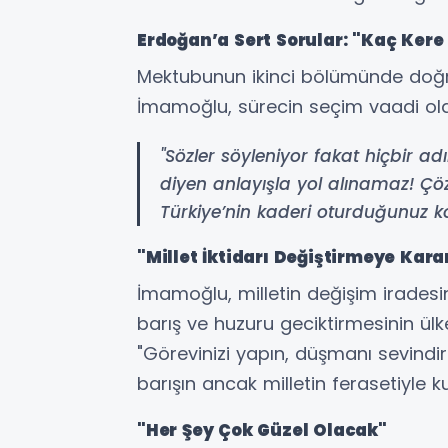
Erdoğan’a Sert Sorular: "Kaç Kere
Mektubunun ikinci bölümünde doğ
İmamoğlu, sürecin seçim vaadi olara
"Sözler söyleniyor fakat hiçbir adı
diyen anlayışla yol alınamaz! Çö
Türkiye’nin kaderi oturduğunuz 
"Millet İktidarı Değiştirmeye Kara
İmamoğlu, milletin değişim irades
barış ve huzuru geciktirmesinin ülke
"Görevinizi yapın, düşmanı sevind
barışın ancak milletin ferasetiyle ku
"Her Şey Çok Güzel Olacak"