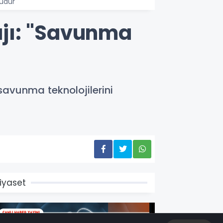
udur"
jı: "Savunma
savunma teknolojilerini
iyaset