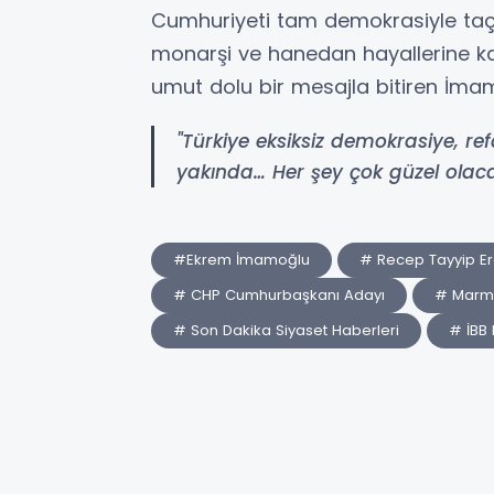
Cumhuriyeti tam demokrasiyle taç
monarşi ve hanedan hayallerine kar
umut dolu bir mesajla bitiren İmamo
"Türkiye eksiksiz demokrasiye, r
yakında… Her şey çok güzel olaca
#Ekrem İmamoğlu
# Recep Tayyip E
# CHP Cumhurbaşkanı Adayı
# Marm
# Son Dakika Siyaset Haberleri
# İBB