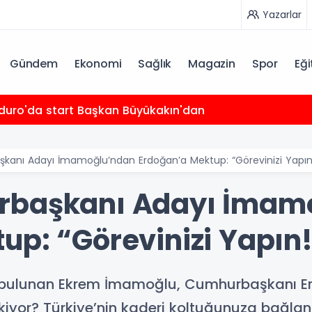
Yazarlar
Gündem
Ekonomi
Sağlık
Magazin
Spor
Eği
duro'da start Başkan Büyükakın'dan
kanı Adayı İmamoğlu’ndan Erdoğan’a Mektup: “Görevinizi Yapın
rbaşkanı Adayı İmam
up: “Görevinizi Yapın
bulunan Ekrem İmamoğlu, Cumhurbaşkanı Erd
kiyor? Türkiye’nin kaderi koltuğunuza bağla