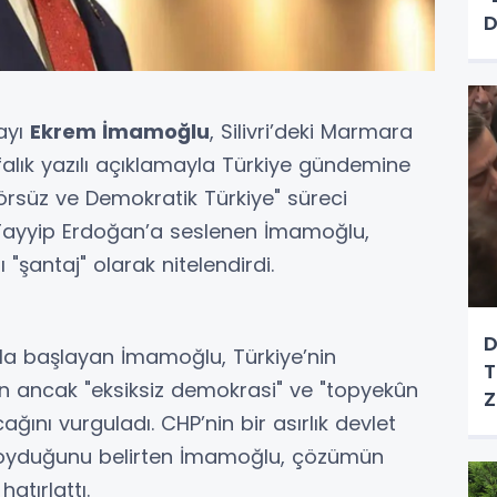
D
ayı
Ekrem İmamoğlu
, Silivri’deki Marmara
falık yazılı açıklamayla Türkiye gündemine
erörsüz ve Demokratik Türkiye" süreci
ayyip Erdoğan’a seslenen İmamoğlu,
"şantaj" olarak nitelendirdi.
D
ıyla başlayan İmamoğlu, Türkiye’nin
T
n ancak "eksiksiz demokrasi" ve "topyekûn
Z
ını vurguladı. CHP’nin bir asırlık devlet
 koyduğunu belirten İmamoğlu, çözümün
atırlattı.