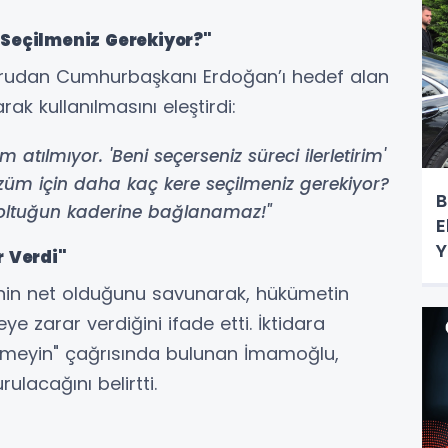
 Seçilmeniz Gerekiyor?"
rudan Cumhurbaşkanı Erdoğan’ı hedef alan
k kullanılmasını eleştirdi:
m atılmıyor. 'Beni seçerseniz süreci ilerletirim'
züm için daha kaç kere seçilmeniz gerekiyor?
B
koltuğun kaderine bağlanamaz!"
E
Y
r Verdi"
inin net olduğunu savunarak, hükümetin
ye zarar verdiğini ifade etti. İktidara
irmeyin" çağrısında bulunan İmamoğlu,
rulacağını belirtti.