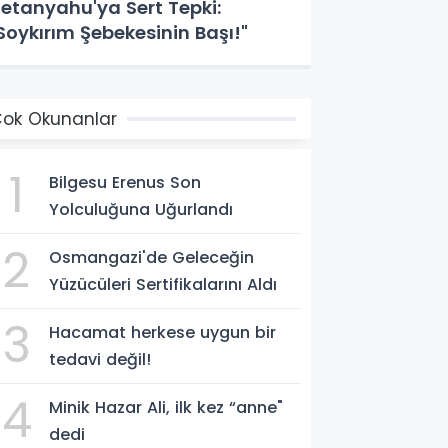
etanyahu'ya Sert Tepki:
Soykırım Şebekesinin Başı!"
ok Okunanlar
1
Bilgesu Erenus Son
Yolculuğuna Uğurlandı
2
Osmangazi'de Geleceğin
Yüzücüleri Sertifikalarını Aldı
3
Hacamat herkese uygun bir
tedavi değil!
4
Minik Hazar Ali, ilk kez “anne"
dedi