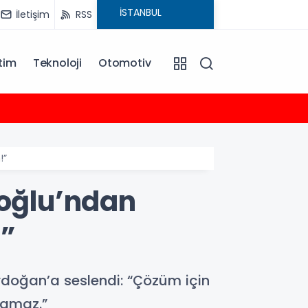
İletişim
RSS
tim
Teknoloji
Otomotiv
10:23
Büyükş
!”
oğlu’ndan
!”
oğan’a seslendi: “Çözüm için
namaz.”