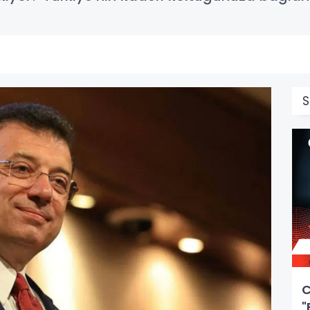
S
C
"