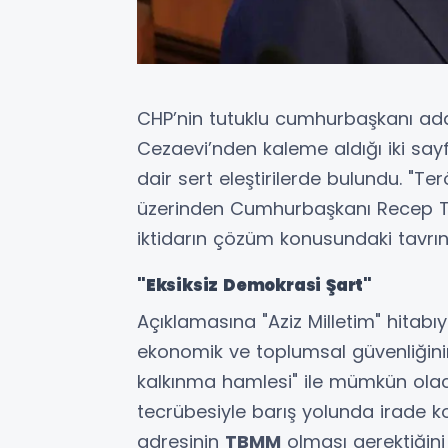
CHP’nin tutuklu cumhurbaşkanı ad
Cezaevi’nden kaleme aldığı iki say
dair sert eleştirilerde bulundu. "T
üzerinden Cumhurbaşkanı Recep T
iktidarın çözüm konusundaki tavrını 
"Eksiksiz Demokrasi Şart"
Açıklamasına "Aziz Milletim" hitab
ekonomik ve toplumsal güvenliğini
kalkınma hamlesi" ile mümkün olacağ
tecrübesiyle barış yolunda irade
adresinin
TBMM
olması gerektiğini h