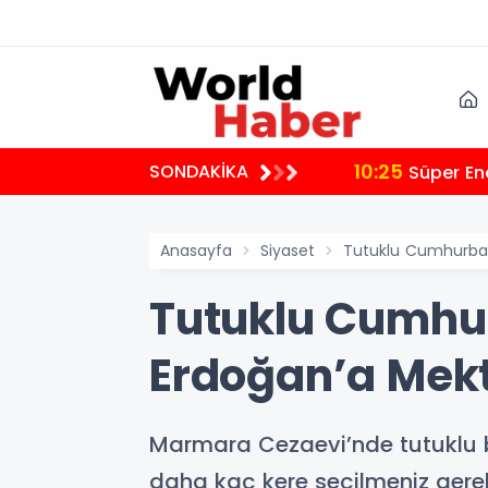
10:25
SONDAKİKA
Süper En
Anasayfa
Siyaset
Tutuklu Cumhurbaş
Tutuklu Cumhu
Erdoğan’a Mekt
Marmara Cezaevi’nde tutuklu 
daha kaç kere seçilmeniz gere