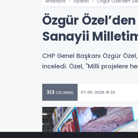
Anasayfa
Siyaset
Özgür Özel’den SAH
Özgür Özel’de
Sanayii Milleti
CHP Genel Başkanı Özgür Özel, 
inceledi. Özel, "Milli projelere
313
07-05-2026 16:32
OKUNMA