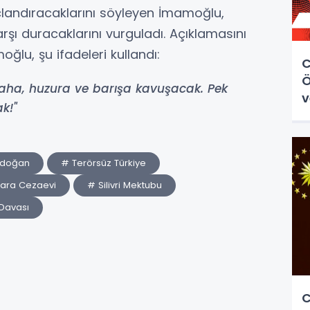
landıracaklarını söyleyen İmamoğlu,
şı duracaklarını vurguladı. Açıklamasını
ğlu, şu ifadeleri kullandı:
C
Ö
efaha, huzura ve barışa kavuşacak. Pek
v
k!"
rdoğan
# Terörsüz Türkiye
ara Cezaevi
# Silivri Mektubu
 Davası
C