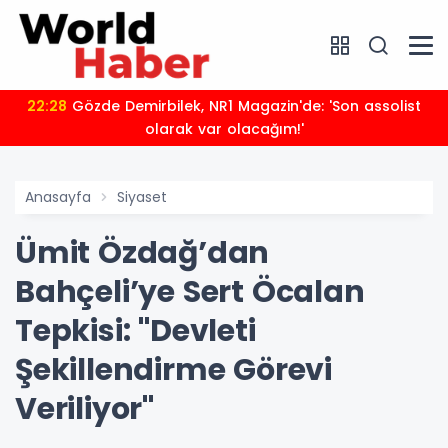
22:28
Gözde Demirbilek, NR1 Magazin'de: 'Son assolist
olarak var olacağım!'
Anasayfa
Siyaset
Ümit Özdağ’dan
Bahçeli’ye Sert Öcalan
Tepkisi: "Devleti
Şekillendirme Görevi
Veriliyor"