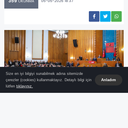
359
05-05-2026 18:37
OKUNMA
Size en iyi bilgiyi sunabilmek adına sitemizde
çerezler (cookies) kullanmaktayız. Detaylı bilgi için
Anladım
lütfen
tıklayınız.
Cumhuriyet Halk Partisi Genel Başkanı
Özgür
Özel
, partisinin TBMM Grup Toplantısı’nda
yaptığı konuşmada ekonomi, vergi