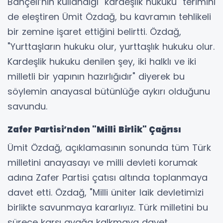
Bahçeli’nin kullandığı "kardeşlik hukuku" terimini
de eleştiren Ümit Özdağ, bu kavramın tehlikeli
bir zemine işaret ettiğini belirtti. Özdağ,
"Yurttaşların hukuku olur, yurttaşlık hukuku olur.
Kardeşlik hukuku denilen şey, iki halklı ve iki
milletli bir yapının hazırlığıdır" diyerek bu
söylemin anayasal bütünlüğe aykırı olduğunu
savundu.
Zafer Partisi’nden "Milli Birlik" Çağrısı
Ümit Özdağ, açıklamasının sonunda tüm Türk
milletini anayasayı ve milli devleti korumak
adına Zafer Partisi çatısı altında toplanmaya
davet etti. Özdağ, "Milli üniter laik devletimizi
birlikte savunmaya kararlıyız. Türk milletini bu
sürece karşı ayağa kalkmaya davet