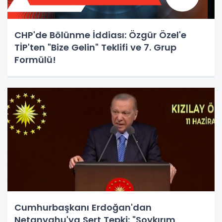
CHP'de Bölünme İddiası: Özgür Özel'e
TİP'ten "Bize Gelin" Teklifi ve 7. Grup
Formülü!
Cumhurbaşkanı Erdoğan'dan
Netanyahu'ya Sert Tepki: "Soykırım