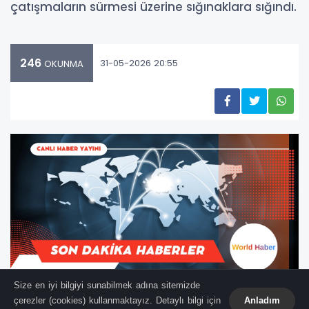
çatışmaların sürmesi üzerine sığınaklara sığındı.
246
31-05-2026 20:55
OKUNMA
Size en iyi bilgiyi sunabilmek adına sitemizde
çerezler (cookies) kullanmaktayız. Detaylı bilgi için
Anladım