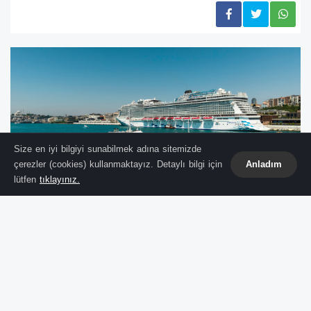
Size en iyi bilgiyi sunabilmek adına sitemizde
çerezler (cookies) kullanmaktayız. Detaylı bilgi için
Anladım
lütfen
tıklayınız.
Kruvaziyer Turizminde Modern
Operasyon
Petrol Ofisi Grubu
'nun denizcilik markası