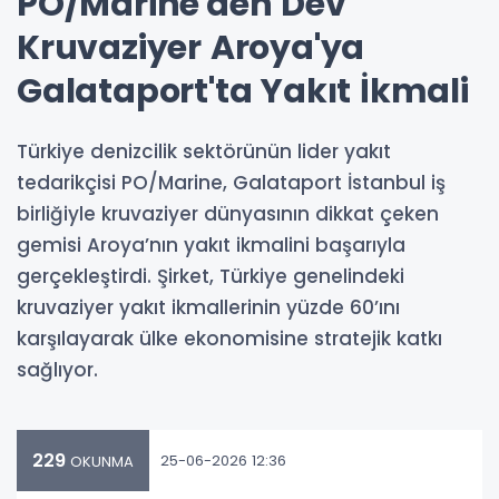
PO/Marine'den Dev
Kruvaziyer Aroya'ya
Galataport'ta Yakıt İkmali
Türkiye denizcilik sektörünün lider yakıt
tedarikçisi PO/Marine, Galataport İstanbul iş
birliğiyle kruvaziyer dünyasının dikkat çeken
gemisi Aroya’nın yakıt ikmalini başarıyla
gerçekleştirdi. Şirket, Türkiye genelindeki
kruvaziyer yakıt ikmallerinin yüzde 60’ını
karşılayarak ülke ekonomisine stratejik katkı
sağlıyor.
229
25-06-2026 12:36
OKUNMA