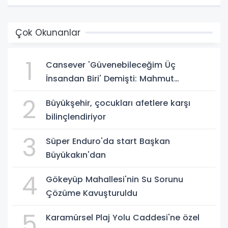
Çok Okunanlar
1
Cansever 'Güvenebileceğim Üç
İnsandan Biri' Demişti: Mahmut
Görgen'den Cansever'e Duygusal Veda
2
Büyükşehir, çocukları afetlere karşı
bilinçlendiriyor
3
Süper Enduro'da start Başkan
Büyükakın'dan
4
Gökeyüp Mahallesi'nin Su Sorunu
Çözüme Kavuşturuldu
5
Karamürsel Plaj Yolu Caddesi'ne özel