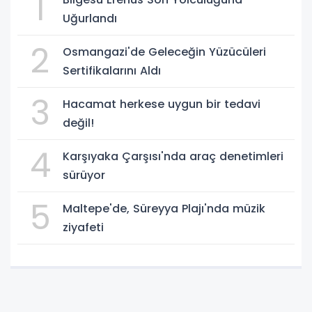
1
Uğurlandı
2
Osmangazi'de Geleceğin Yüzücüleri
Sertifikalarını Aldı
3
Hacamat herkese uygun bir tedavi
değil!
4
Karşıyaka Çarşısı'nda araç denetimleri
sürüyor
5
Maltepe'de, Süreyya Plajı'nda müzik
ziyafeti