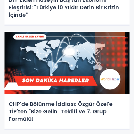
Eleştirisi: "Türkiye 10 Yıldır Derin Bir Krizin
İçinde"
CHP'de Bölünme İddiası: Özgür Özel'e
TİP'ten "Bize Gelin" Teklifi ve 7. Grup
Formülü!