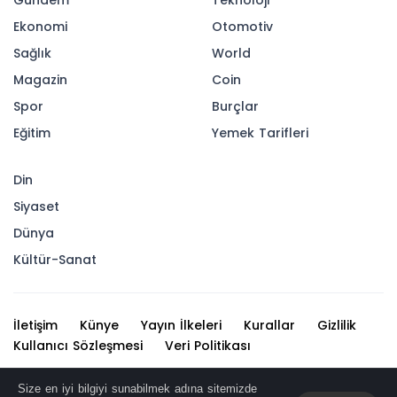
Gündem
Teknoloji
Ekonomi
Otomotiv
Sağlık
World
Magazin
Coin
Spor
Burçlar
Eğitim
Yemek Tarifleri
Din
Siyaset
Dünya
Kültür-Sanat
İletişim
Künye
Yayın İlkeleri
Kurallar
Gizlilik
Kullanıcı Sözleşmesi
Veri Politikası
Haber içerikleri izin alınmadan, kaynak gösterilerek dahi
Size en iyi bilgiyi sunabilmek adına sitemizde
iktibas edilemez. Kanuna aykırı ve izinsiz olarak