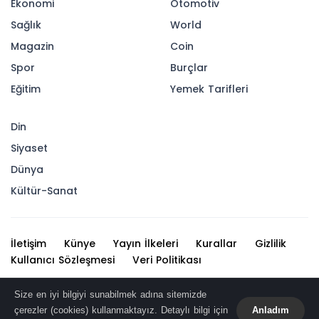
Ekonomi
Otomotiv
Sağlık
World
Magazin
Coin
Spor
Burçlar
Eğitim
Yemek Tarifleri
Din
Siyaset
Dünya
Kültür-Sanat
İletişim
Künye
Yayın İlkeleri
Kurallar
Gizlilik
Kullanıcı Sözleşmesi
Veri Politikası
Haber içerikleri izin alınmadan, kaynak gösterilerek dahi
Size en iyi bilgiyi sunabilmek adına sitemizde
iktibas edilemez. Kanuna aykırı ve izinsiz olarak
çerezler (cookies) kullanmaktayız. Detaylı bilgi için
Anladım
kopyalanamaz, başka yerde yayınlanamaz.