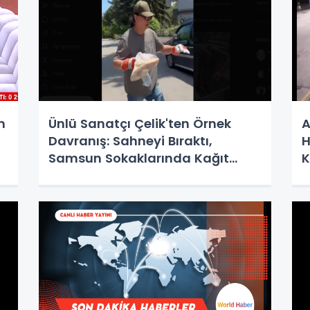
n
Ünlü Sanatçı Çelik'ten Örnek
A
Davranış: Sahneyi Bıraktı,
H
Samsun Sokaklarında Kağıt
K
Topladı!