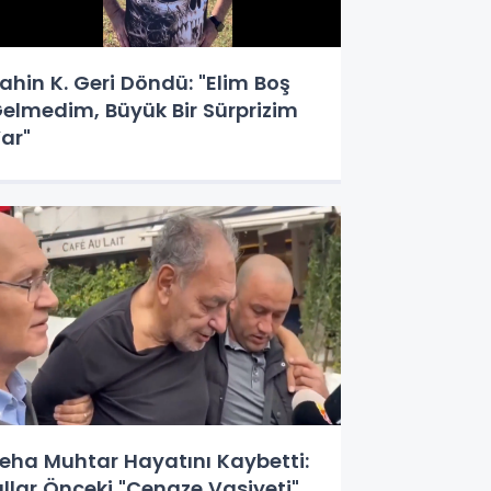
ahin K. Geri Döndü: "Elim Boş
elmedim, Büyük Bir Sürprizim
ar"
eha Muhtar Hayatını Kaybetti:
ıllar Önceki "Cenaze Vasiyeti"