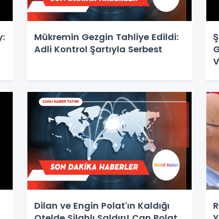
y:
Mükremin Gezgin Tahliye Edildi:
Ş
Adli Kontrol Şartıyla Serbest
G
V
Dilan ve Engin Polat'ın Kaldığı
R
Otelde Silahlı Saldırı! Can Polat
Y