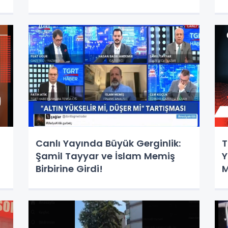
Canlı Yayında Büyük Gerginlik:
T
Şamil Tayyar ve İslam Memiş
Y
Birbirine Girdi!
M