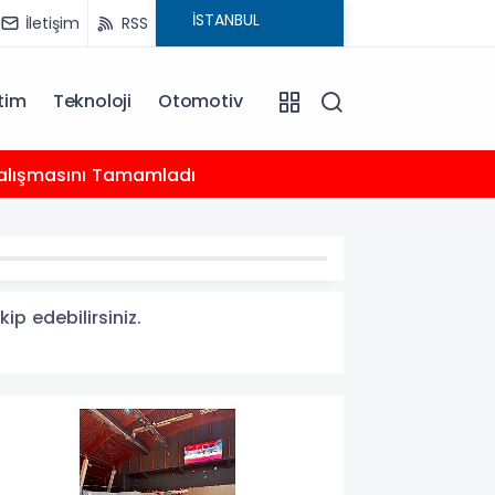
İletişim
RSS
tim
Teknoloji
Otomotiv
20:18
 Çalışmasını Tamamladı
Çocukl
ip edebilirsiniz.