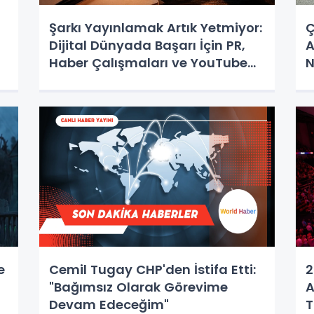
Şarkı Yayınlamak Artık Yetmiyor:
Ç
Dijital Dünyada Başarı İçin PR,
A
Haber Çalışmaları ve YouTube
N
Reklamları Öne Çıkıyor
e
Cemil Tugay CHP'den İstifa Etti:
2
"Bağımsız Olarak Görevime
A
Devam Edeceğim"
T