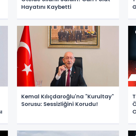
Hayatını Kaybetti
Kemal Kılıçdaroğlu'na "Kurultay"
T
Sorusu: Sessizliğini Korudu!
Ö
ı
O