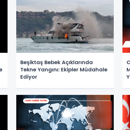
Beşiktaş Bebek Açıklarında
C
e
Tekne Yangını: Ekipler Müdahale
M
Ediyor
Y