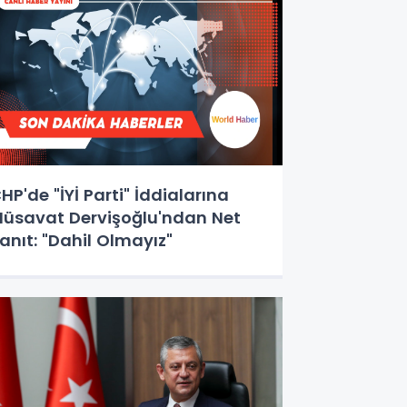
HP'de "İYİ Parti" İddialarına
üsavat Dervişoğlu'ndan Net
anıt: "Dahil Olmayız"