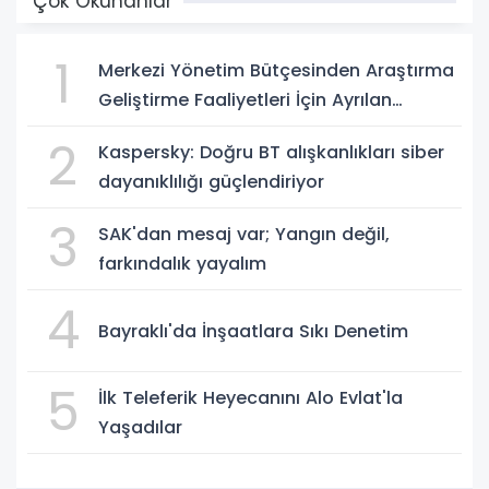
Çok Okunanlar
1
Merkezi Yönetim Bütçesinden Araştırma
Geliştirme Faaliyetleri İçin Ayrılan
Ödenek ve Harcamalar, 2026
2
Kaspersky: Doğru BT alışkanlıkları siber
dayanıklılığı güçlendiriyor
3
SAK'dan mesaj var; Yangın değil,
farkındalık yayalım
4
Bayraklı'da İnşaatlara Sıkı Denetim
5
İlk Teleferik Heyecanını Alo Evlat'la
Yaşadılar