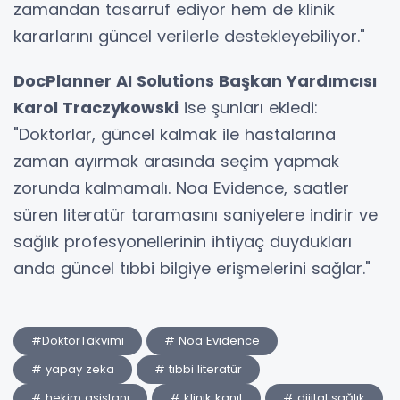
zamandan tasarruf ediyor hem de klinik
kararlarını güncel verilerle destekleyebiliyor."
DocPlanner AI Solutions Başkan Yardımcısı
Karol Traczykowski
ise şunları ekledi:
"Doktorlar, güncel kalmak ile hastalarına
zaman ayırmak arasında seçim yapmak
zorunda kalmamalı. Noa Evidence, saatler
süren literatür taramasını saniyelere indirir ve
sağlık profesyonellerinin ihtiyaç duydukları
anda güncel tıbbi bilgiye erişmelerini sağlar."
#DoktorTakvimi
# Noa Evidence
# yapay zeka
# tıbbi literatür
# hekim asistanı
# klinik kanıt
# dijital sağlık