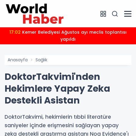
17:02
Kemer Belediyesi Ağustos ayı meclis toplantısı
yapıldı
Anasayfa
Sağlık
DoktorTakvimi'nden
Hekimlere Yapay Zeka
Destekli Asistan
DoktorTakvimi, hekimlerin tıbbi literatüre
saniyeler içinde erişmesini sağlayan yapay
zeka destekli araştırma asistanı Noa Evidence'ı