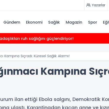
Yazarlar
Gündem
Ekonomi
Sağlık
Magazin
Spor
Eği
m Dış Ticaret Dengesi Analiz Raporunu Yayımladı
cı Kampına Sıçradı: Küresel Sağlık Alarmı!
ığınmacı Kampına Sıçr
urum ilan ettiği Ebola salgını, Demokratik K
ına ulaştı. Karantinadan kaçan anne ve kızı