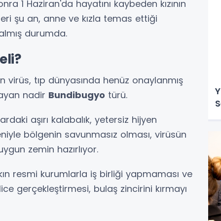
onra 1 Haziran'da hayatını kaybeden kızının
pleri şu an, anne ve kızla temas ettiği
e almış durumda.
eli?
n virüs, tıp dünyasında henüz onaylanmış
Y
mayan nadir
Bundibugyo
türü.
S
daki aşırı kalabalık, yetersiz hijyen
eniyle bölgenin savunmasız olması, virüsün
n uygun zemin hazırlıyor.
kın resmi kurumlarla iş birliği yapmaması ve
lice gerçekleştirmesi, bulaş zincirini kırmayı