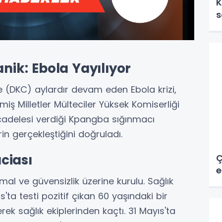
K
s
k: Ebola Yayılıyor
(DKC) aylardır devam eden Ebola krizi,
iş Milletler Mülteciler Yüksek Komiserliği
cadelesi verdiği Kpangba sığınmacı
in gerçekleştiğini doğruladı.
ciası
Ç
e
mal ve güvensizlik üzerine kurulu. Sağlık
'ta testi pozitif çıkan 60 yaşındaki bir
erek sağlık ekiplerinden kaçtı. 31 Mayıs'ta