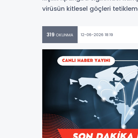
virüsün kitlesel göçleri tetikl
319
12-06-2026 18:19
OKUNMA