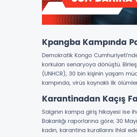
Kpangba Kampında Pani
Demokratik Kongo Cumhuriyeti’nde 
korkulan senaryoya dönüştü. Birleşm
(UNHCR), 30 bin kişinin yaşam mü
kampında, virüs kaynaklı ilk ölümler
Karantinadan Kaçış Fa
Salgının kampa giriş hikayesi ise ih
Bakanlığı raporlarına göre; 30 Mayıs
kadın, karantina kurallarını ihlal ed