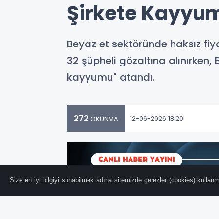
Şirkete Kayyum
Beyaz et sektöründe haksız fiyat
32 şüpheli gözaltına alınırken, 
kayyumu" atandı.
272
12-06-2026 18:20
OKUNMA
Size en iyi bilgiyi sunabilmek adına sitemizde çerezler (cookies) kullanma