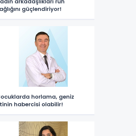
adın arkadaşlıkları ruh
ağlığını güçlendiriyor!
ocuklarda horlama, geniz
tinin habercisi olabilir!