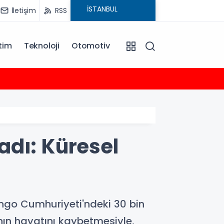
İletişim
RSS
tim
Teknoloji
Otomotiv
17:05
Uygula
adı: Küresel
ongo Cumhuriyeti'ndeki 30 bin
nın hayatını kaybetmesiyle,