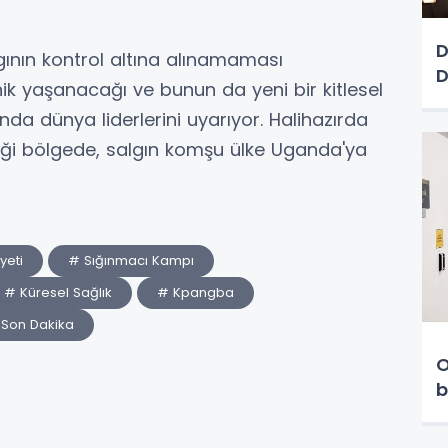
D
lgının kontrol altına alınamaması
 yaşanacağı ve bunun da yeni bir kitlesel
da dünya liderlerini uyarıyor. Halihazırda
ği bölgede, salgın komşu ülke Uganda'ya
yeti
# Sığınmacı Kampı
# Küresel Sağlık
# Kpangba
Son Dakika
O
b