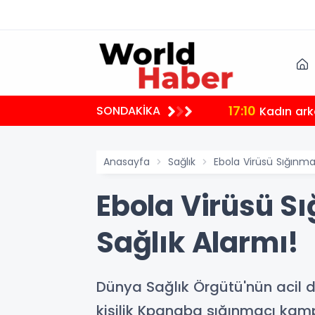
17:11
SONDAKİKA
Ata Yatırı
Anasayfa
Sağlık
Ebola Virüsü Sığınma
Ebola Virüsü S
Sağlık Alarmı!
Dünya Sağlık Örgütü'nün acil d
kişilik Kpangba sığınmacı kamp