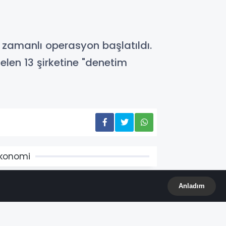
eş zamanlı operasyon başlatıldı.
gelen 13 şirketine "denetim
konomi
Anladım