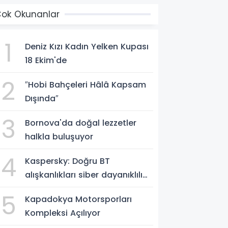
ok Okunanlar
1
Deniz Kızı Kadın Yelken Kupası
18 Ekim'de
2
″Hobi Bahçeleri Hâlâ Kapsam
Dışında″
3
Bornova'da doğal lezzetler
halkla buluşuyor
4
Kaspersky: Doğru BT
alışkanlıkları siber dayanıklılığı
güçlendiriyor
5
Kapadokya Motorsporları
Kompleksi Açılıyor