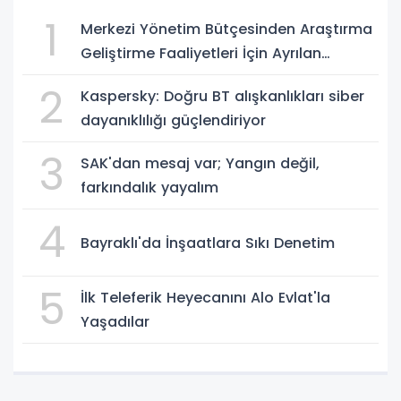
1
Merkezi Yönetim Bütçesinden Araştırma
Geliştirme Faaliyetleri İçin Ayrılan
Ödenek ve Harcamalar, 2026
2
Kaspersky: Doğru BT alışkanlıkları siber
dayanıklılığı güçlendiriyor
3
SAK'dan mesaj var; Yangın değil,
farkındalık yayalım
4
Bayraklı'da İnşaatlara Sıkı Denetim
5
İlk Teleferik Heyecanını Alo Evlat'la
Yaşadılar