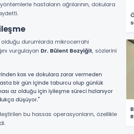
 yöntemlerle hastaların ağrılarının, dokulara
aydetti.
Ö
s
yileşme
li olduğu durumlarda mikrocerrahi
ğını vurgulayan
Dr. Bülent Bozyiğit
, sözlerini
üzerinden kas ve dokulara zarar vermeden
sta bir gün içinde taburcu olup günlük
sı az olduğu için iyileşme süreci hızlanıyor
dukça düşüyor."
B
ştirilen bu hassas operasyonların, özellikle
R
i.