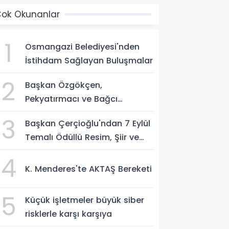
ok Okunanlar
1
Osmangazi Belediyesi'nden
İstihdam Sağlayan Buluşmalar
2
Başkan Özgökçen,
Pekyatırmacı ve Bağcı
Şefikcan Parkı'nda
3
Başkan Çerçioğlu'ndan 7 Eylül
Vatandaşlarla Bir Araya Geldi
Temalı Ödüllü Resim, Şiir ve
Kompozisyon Yarışması
4
K. Menderes'te AKTAŞ Bereketi
5
Küçük işletmeler büyük siber
risklerle karşı karşıya