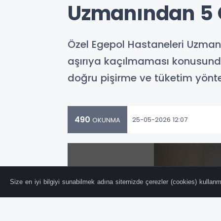
Uzmanından 5 
Özel Egepol Hastaneleri Uzman
aşırıya kaçılmaması konusunda
doğru pişirme ve tüketim yönte
490
25-05-2026 12:07
OKUNMA
Size en iyi bilgiyi sunabilmek adına sitemizde çerezler (cookies) kullanma