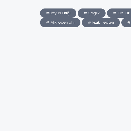
#Boyun Fıtığı
# Sağlık
# Op. Dr.
# Mikrocerrahi
# Fizik Tedavi
# 