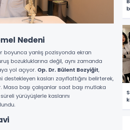
B
b
Temel Nedeni
r boyunca yanlış pozisyonda ekran
ruş bozukluklarına değil, aynı zamanda
aya yol açıyor.
Op. Dr. Bülent Bozyiğit
,
 destekleyen kasları zayıflattığını belirterek,
ır. Masa başı çalışanlar saat başı mutlaka
S
üreli yürüyüşlerle kaslarını
k
lundu.
avi