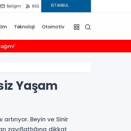
İletişim
RSS
tim
Teknoloji
Otomotiv
21:24
cağım!'
Sığacı
tsiz Yaşam
artırıyor. Beyin ve Sinir
rı zayıflattığına dikkat