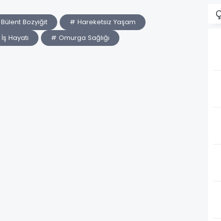
Ç
 Bülent Bozyiğit
# Hareketsiz Yaşam
İş Hayatı
# Omurga Sağlığı