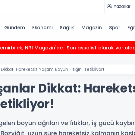
Yazarlar
Gündem
Ekonomi
Sağlık
Magazin
Spor
Eği
mirbilek, NR1 Magazin'de: 'Son assolist olarak var ola
Dikkat: Hareketsiz Yaşam Boyun Fıtığını Tetikliyor!
şanlar Dikkat: Hareke
etikliyor!
len boyun ağrıları ve fıtıklar, iş gücü kaybını 
 Bozyiğit, uzun süre hareketsiz kalmanın kasla