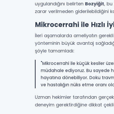
uygulandığını belirten
Bozyiğit
, bu
zarar verilmeden giderilebildiğini k
Mikrocerrahi ile Hızlı İ
İleri aşamalarda ameliyatın gerek
yönteminin büyük avantaj sağladı
şöyle tamamladı:
"Mikrocerrahi ile küçük kesiler 
müdahale ediyoruz. Bu sayede ha
hayatına dönebiliyor. Doku travma
ve hastalığın nüks etme oranı ol
Uzman hekimler tarafından gerçekle
deneyim gerektirdiğine dikkat çekild