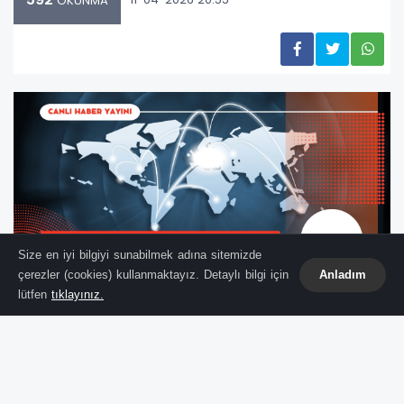
OKUNMA
Size en iyi bilgiyi sunabilmek adına sitemizde
çerezler (cookies) kullanmaktayız. Detaylı bilgi için
Anladım
lütfen
tıklayınız.
Türkiye’de son dönemde gündemi meşgul
eden ünlülere yönelik uyuşturucu
soruşturmasında, gözaltına alınan isimlerin