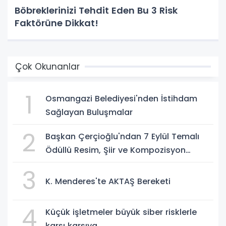
Böbreklerinizi Tehdit Eden Bu 3 Risk
Faktörüne Dikkat!
Çok Okunanlar
1
Osmangazi Belediyesi'nden İstihdam
Sağlayan Buluşmalar
2
Başkan Çerçioğlu'ndan 7 Eylül Temalı
Ödüllü Resim, Şiir ve Kompozisyon
Yarışması
3
K. Menderes'te AKTAŞ Bereketi
4
Küçük işletmeler büyük siber risklerle
karşı karşıya