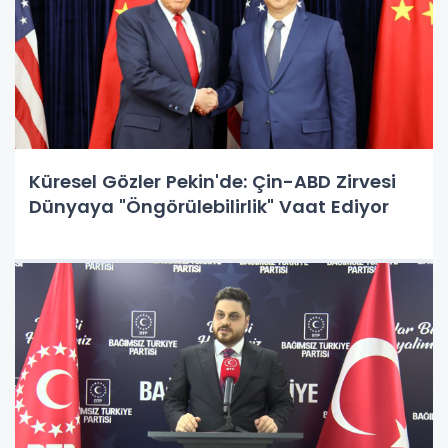
Küresel Gözler Pekin'de: Çin-ABD Zirvesi
Dünyaya "Öngörülebilirlik" Vaat Ediyor