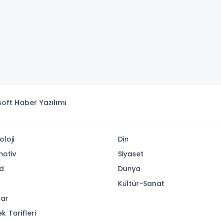
isoft
Haber Yazılımı
oloji
Din
otiv
Siyaset
d
Dünya
Kültür-Sanat
lar
k Tarifleri