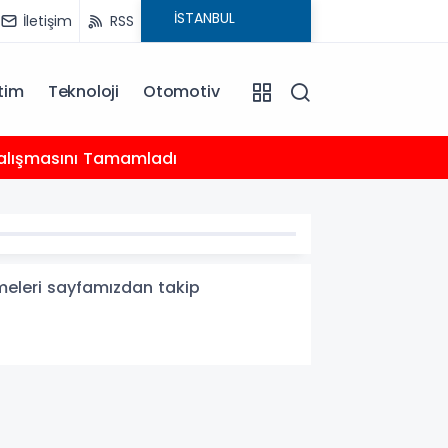
İletişim
RSS
tim
Teknoloji
Otomotiv
20:18
 Çalışmasını Tamamladı
Çocukl
şmeleri sayfamızdan takip