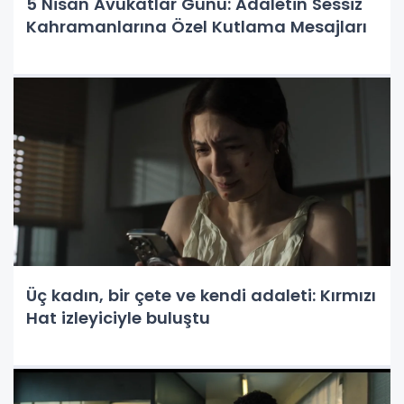
5 Nisan Avukatlar Günü: Adaletin Sessiz
Kahramanlarına Özel Kutlama Mesajları
Üç kadın, bir çete ve kendi adaleti: Kırmızı
Hat izleyiciyle buluştu