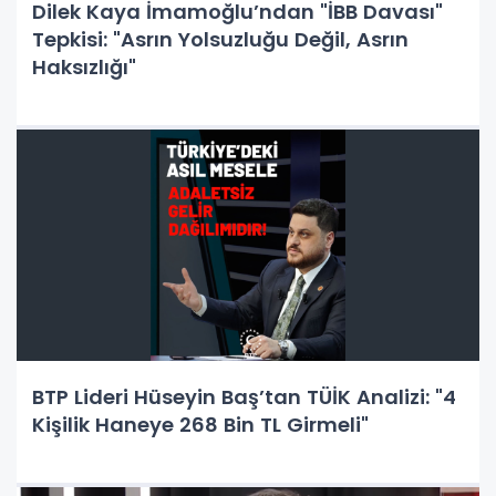
Dilek Kaya İmamoğlu’ndan "İBB Davası"
Tepkisi: "Asrın Yolsuzluğu Değil, Asrın
Haksızlığı"
BTP Lideri Hüseyin Baş’tan TÜİK Analizi: "4
Kişilik Haneye 268 Bin TL Girmeli"