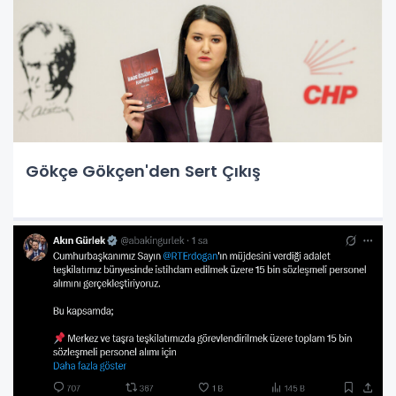
Gökçe Gökçen'den Sert Çıkış